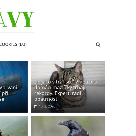
COOKIES (EU)
„Je jako v transu.“ Videa pro
 Vorvaní
domácí mazlíčky trhají
 při
rekordy. Experti radí
se
opatrnost
15. 3. 2026
čujeme
Hospodářská zvířata
Novinky
Veronika Rodriguez