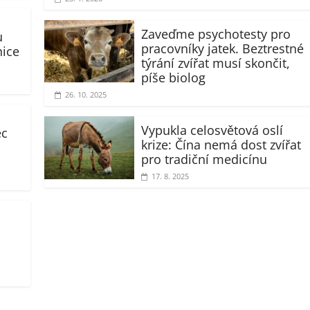
Zaveďme psychotesty pro
u
pracovníky jatek. Beztrestné
nice
týrání zvířat musí skončit,
píše biolog
26. 10. 2025
Vypukla celosvětová oslí
ec
krize: Čína nemá dost zvířat
pro tradiční medicínu
17. 8. 2025