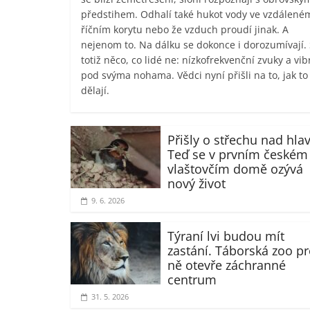
předstihem. Odhalí také hukot vody ve vzdálené
říčním korytu nebo že vzduch proudí jinak. A
nejenom to. Na dálku se dokonce i dorozumívají. 
totiž něco, co lidé ne: nízkofrekvenční zvuky a vi
pod svýma nohama. Vědci nyní přišli na to, jak to
dělají.
Přišly o střechu nad hla
Teď se v prvním českém
vlaštovčím domě ozývá
nový život
9. 6. 2026
Týraní lvi budou mít
zastání. Táborská zoo p
ně otevře záchranné
centrum
31. 5. 2026