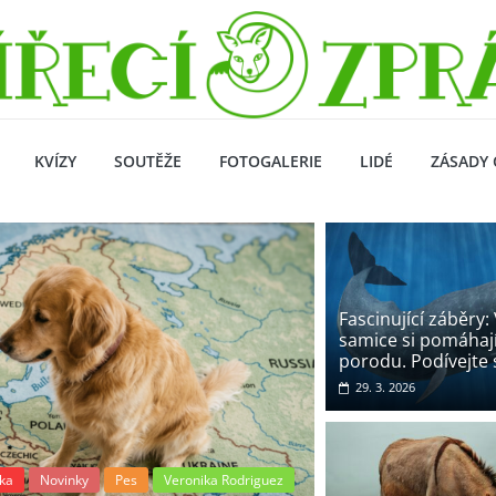
KVÍZY
SOUTĚŽE
FOTOGALERIE
LIDÉ
ZÁSADY 
Fascinující záběry:
samice si pomáhají
porodu. Podívejte 
29. 3. 2026
inky
Články
Doporu