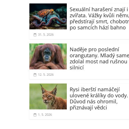
Sexuální harašení znají i
zvířata. Vážky kvůli něm
předstírají smrt, chobot
po samcích hází bahno
31. 5. 2026
Naděje pro poslední
orangutany. Mladý sam
zdolal most nad rušnou
silnicí
12. 5. 2026
Rysi iberští namáčejí
ulovené králíky do vody.
Důvod nás ohromil,
přiznávají vědci
1. 5. 2026