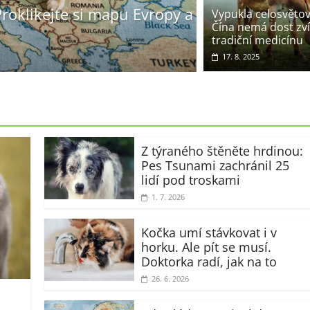
o se vrátili sokoli. Předtím
Kráva se po
Vypukla celosvětová
Čína nemá dost zví
učebnice bi
tradiční medicínu
23. 1. 2026
Zv
17. 8. 2025
Z týraného štěněte hrdinou:
Pes Tsunami zachránil 25
lidí pod troskami
1. 7. 2026
Kočka umí stávkovat i v
horku. Ale pít se musí.
Doktorka radí, jak na to
26. 6. 2026