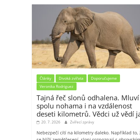
Články
Divoká zvířata
Doporučujeme
Veronika Rodriguez
Tajná řeč slonů odhalena. Mluví
spolu nohama i na vzdálenost
deseti kilometrů. Vědci už vědí j
20. 7. 2026
Zvířecí zprávy
Nebezpečí cítí na kilometry daleko. Například to, 
se blíží zemětřesení, sloni rozpoznají s obrovský