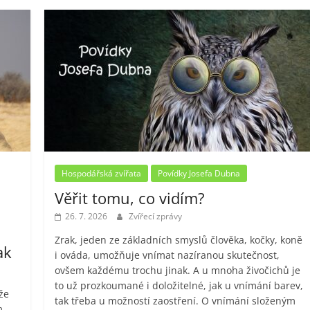
Hospodářská zvířata
Povídky Josefa Dubna
Věřit tomu, co vidím?
26. 7. 2026
Zvířecí zprávy
Zrak, jeden ze základních smyslů člověka, kočky, koně
ak
i ováda, umožňuje vnímat nazíranou skutečnost,
ovšem každému trochu jinak. A u mnoha živočichů je
to už prozkoumané i doložitelné, jak u vnímání barev,
že
tak třeba u možností zaostření. O vnímání složeným
m