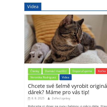
Videa
Články
Domácí mazlíčci
Doporučujeme
Kočka
Veronika Rodriguez
Videa
Chcete své šelmě vyrobit originá
dárek? Máme pro vás tip!
8. 8. 2025
Zvířecí zprávy
Pohrajte si dnes se svou šelmou o něco déle. Sla