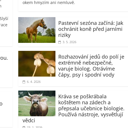
okem hmyzím ani nemluvě.
m
Slyší
Pastevní sezóna začíná: Jak
brace
ochránit koně před jarními
riziky
3. 5. 2026
Rozhazování jedů do polí je
vou.
extrémně nebezpečné,
varuje biolog. Otrávíme
čápy, psy i spodní vody
6. 4. 2026
Kráva se poškrábala
koštětem na zádech a
ro
přepsala učebnice biologie.
Používá nástroje, vysvětlují
vědci
23. 1. 2026