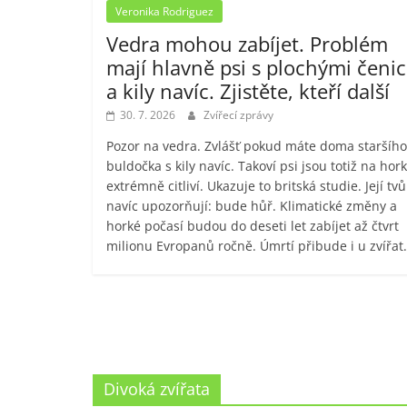
Veronika Rodriguez
Vedra mohou zabíjet. Problém
mají hlavně psi s plochými čeni
a kily navíc. Zjistěte, kteří další
30. 7. 2026
Zvířecí zprávy
Pozor na vedra. Zvlášť pokud máte doma staršího
buldočka s kily navíc. Takoví psi jsou totiž na hor
extrémně citliví. Ukazuje to britská studie. Její tvů
navíc upozorňují: bude hůř. Klimatické změny a
horké počasí budou do deseti let zabíjet až čtvrt
milionu Evropanů ročně. Úmrtí přibude i u zvířat.
Divoká zvířata