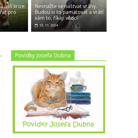
škrábala koštětem na zádech a přepsala
 oslí krize:
Nesnažte se naštvat vrány.
řat pro
Budou si to pamatovat a vrátí
ologie. Používá nástroje, vysvětlují vědci
vám to, říkají vědci
ířecí zprávy
10. 11. 2024
Povídky Josefa Dubna