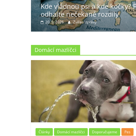
pu Evropy a
Ochranáři se radují: Na Žďársk
je málem vyhubil insekticid
9. 3. 2026
Zvířecí zprávy
Domácí mazlíčci
Články
Domácí mazlíčci
Doporučujeme
Pes