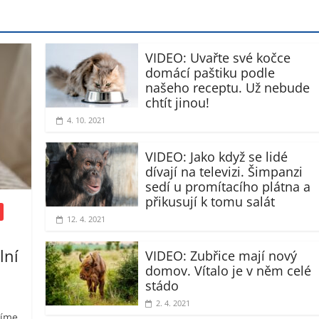
VIDEO: Uvařte své kočce
domácí paštiku podle
našeho receptu. Už nebude
chtít jinou!
4. 10. 2021
VIDEO: Jako když se lidé
dívají na televizi. Šimpanzi
sedí u promítacího plátna a
přikusují k tomu salát
12. 4. 2021
lní
VIDEO: Zubřice mají nový
domov. Vítalo je v něm celé
stádo
2. 4. 2021
víme