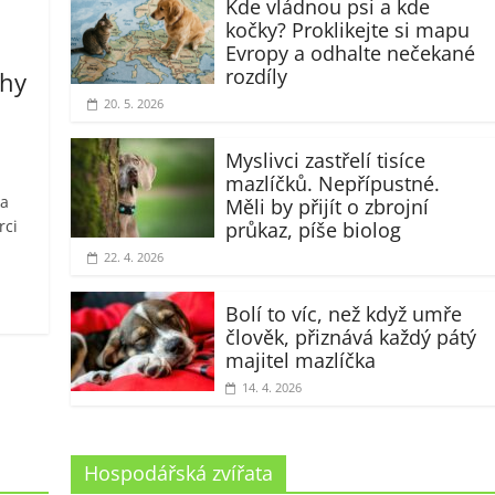
Kde vládnou psi a kde
kočky? Proklikejte si mapu
Evropy a odhalte nečekané
rozdíly
chy
20. 5. 2026
Myslivci zastřelí tisíce
mazlíčků. Nepřípustné.
ka
Měli by přijít o zbrojní
rci
průkaz, píše biolog
22. 4. 2026
Bolí to víc, než když umře
člověk, přiznává každý pátý
majitel mazlíčka
14. 4. 2026
Hospodářská zvířata