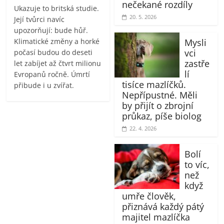
nečekané rozdíly
Ukazuje to britská studie.
20. 5. 2026
Její tvůrci navíc
upozorňují: bude hůř.
Klimatické změny a horké
Mysli
vci
počasí budou do deseti
zastře
let zabíjet až čtvrt milionu
lí
Evropanů ročně. Úmrtí
tisíce mazlíčků.
přibude i u zvířat.
Nepřípustné. Měli
by přijít o zbrojní
průkaz, píše biolog
22. 4. 2026
Bolí
to víc,
než
když
umře člověk,
přiznává každý pátý
majitel mazlíčka