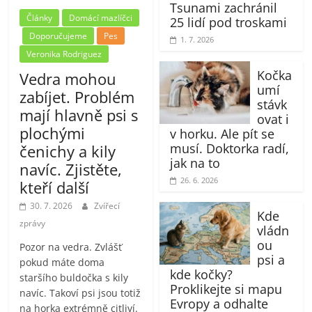
Tsunami zachránil
Články
Domácí mazlíčci
25 lidí pod troskami
Doporučujeme
Pes
1. 7. 2026
Veronika Rodriguez
Kočka
Vedra mohou
umí
zabíjet. Problém
stávk
mají hlavně psi s
ovat i
plochými
v horku. Ale pít se
musí. Doktorka radí,
čenichy a kily
jak na to
navíc. Zjistěte,
26. 6. 2026
kteří další
30. 7. 2026
Zvířecí
Kde
zprávy
vládn
ou
Pozor na vedra. Zvlášť
psi a
pokud máte doma
kde kočky?
staršího buldočka s kily
Proklikejte si mapu
navíc. Takoví psi jsou totiž
Evropy a odhalte
na horka extrémně citliví.