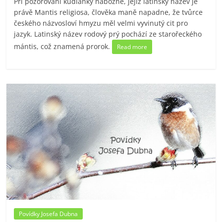
Při pozorování kudlanky nábožné, jejíž latinský název je
právě Mantis religiosa, člověka maně napadne, že tvůrce
českého názvosloví hmyzu měl velmi vyvinutý cit pro
jazyk. Latinský název rodový prý pochází ze starořeckého
mántis, což znamená prorok.
Read more
Povídky Josefa Dubna