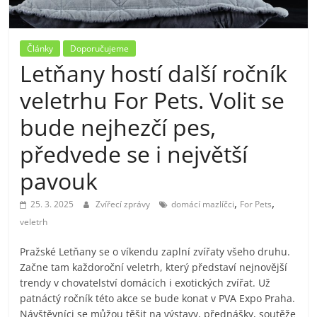
Články
Doporučujeme
Letňany hostí další ročník
veletrhu For Pets. Volit se
bude nejhezčí pes,
předvede se i největší
pavouk
,
,
25. 3. 2025
Zvířecí zprávy
domácí mazlíčci
For Pets
veletrh
Pražské Letňany se o víkendu zaplní zvířaty všeho druhu.
Začne tam každoroční veletrh, který představí nejnovější
trendy v chovatelství domácích i exotických zvířat. Už
patnáctý ročník této akce se bude konat v PVA Expo Praha.
Návštěvníci se můžou těšit na výstavy, přednášky, soutěže