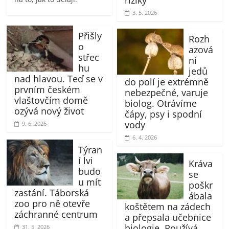
3. 5. 2026
Přišly
Rozh
o
azová
střec
ní
hu
jedů
nad hlavou. Teď se v
do polí je extrémně
prvním českém
nebezpečné, varuje
vlaštovčím domě
biolog. Otrávíme
ozývá nový život
čápy, psy i spodní
vody
9. 6. 2026
6. 4. 2026
Týran
í lvi
Kráva
budo
se
u mít
poškr
zastání. Táborská
ábala
zoo pro ně otevře
koštětem na zádech
záchranné centrum
a přepsala učebnice
biologie. Používá
31. 5. 2026