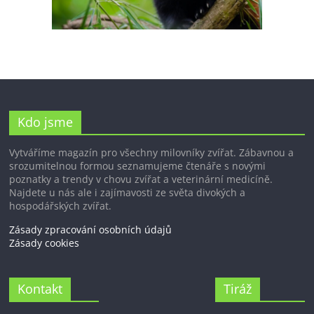
Kdo jsme
Vytváříme magazín pro všechny milovníky zvířat. Zábavnou a
srozumitelnou formou seznamujeme čtenáře s novými
poznatky a trendy v chovu zvířat a veterinární medicíně.
Najdete u nás ale i zajímavosti ze světa divokých a
hospodářských zvířat.
Zásady zpracování osobních údajů
Zásady cookies
Kontakt
Tiráž