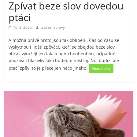
Zpívat beze slov dovedou
ptáci
16. 3. 2025
Zvířecí zprávy
A možná právě proto jsou tak oblíbeni. Čas od času se
vyskytnou i lidští zpěváci, kteří se obejdou beze slov,
občas vyrážejí jen lalala nebo houhouhou, případně
používají hlasivky jako hudební nástroj. No, budiž, ale
ptačí zpěv, to je přece jen něco jiného.
Read more