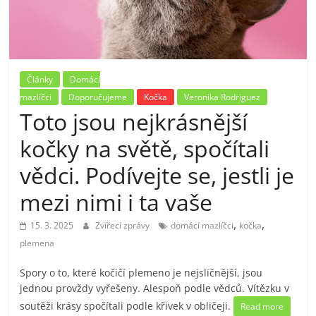
Články
Domácí
mazlíčci
Doporučujeme
Kočka
Veronika Rodriguez
Toto jsou nejkrásnější
kočky na světě, spočítali
vědci. Podívejte se, jestli je
mezi nimi i ta vaše
,
,
15. 3. 2025
Zvířecí zprávy
domácí mazlíčci
kočka
plemena
Spory o to, které kočičí plemeno je nejsličnější, jsou
jednou provždy vyřešeny. Alespoň podle vědců. Vítězku v
soutěži krásy spočítali podle křivek v obličeji.
Read more