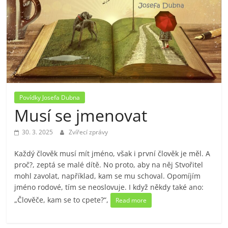
Povídky Josefa Dubna
Musí se jmenovat
30. 3. 2025
Zvířecí zprávy
Každý člověk musí mít jméno, však i první člověk je měl. A
proč?, zeptá se malé dítě. No proto, aby na něj Stvořitel
mohl zavolat, například, kam se mu schoval. Opomíjím
jméno rodové, tím se neoslovuje. I když někdy také ano:
„Člověče, kam se to cpete?“,
Read more