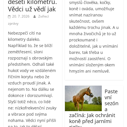
deseti kilometrů.
smyslů člověka, kočky,
Vědci už vědí jak
koně i ováda, umožňuje
vnímat nazíranou
20. 7. 2026
Zvířecí
skutečnost, ovšem
zprávy
každému trochu jinak. A u
Nebezpečí cítí na
mnoha živočichů je to už
kilometry daleko.
prozkoumané i
Například to, že se blíží
doložitelné, jak u vnímání
zemětřesení, sloni
barev, tak třeba u
rozpoznají s obrovským
možností zaostření. O
předstihem. Odhalí také
vnímání složeným okem
hukot vody ve vzdáleném
hmyzím ani nemluvě.
říčním korytu nebo že
vzduch proudí jinak. A
nejenom to. Na dálku se
Paste
dokonce i dorozumívají.
vní
Slyší totiž něco, co lidé
sezón
ne: nízkofrekvenční zvuky
a
a vibrace pod svýma
začíná: Jak ochránit
nohama. Vědci nyní přišli
koně před jarními
riziky
na to, jak to dělají.