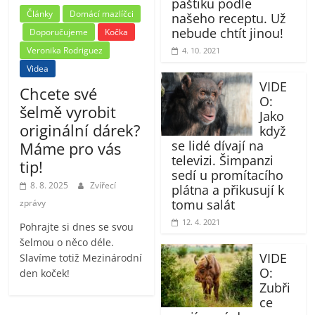
paštiku podle
Články
Domácí mazlíčci
našeho receptu. Už
nebude chtít jinou!
Doporučujeme
Kočka
Veronika Rodriguez
4. 10. 2021
Videa
VIDE
Chcete své
O:
šelmě vyrobit
Jako
originální dárek?
když
se lidé dívají na
Máme pro vás
televizi. Šimpanzi
tip!
sedí u promítacího
8. 8. 2025
Zvířecí
plátna a přikusují k
tomu salát
zprávy
12. 4. 2021
Pohrajte si dnes se svou
šelmou o něco déle.
VIDE
Slavíme totiž Mezinárodní
O:
den koček!
Zubři
ce