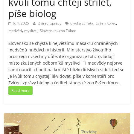
kvůli tomu chtějí střílet,
píše biolog
,
,
6. 4. 2025
Zvířecí zprávy
divoká zvířata
Evžen Korec
,
,
,
medvěd
myslivci
Slovensko
zoo Tábor
Slovensko se chystá k největšímu masakru chráněných
medvědů hnědých v historii. Ministerstvo životního
prostředí i všechny důležité organizace totiž ovládají
místo zkušených odborníků myslivci. Ti medvědy nejprve
sami naučili chodit na krmiště blízko lidských sídel, teď se
je kvůli tomu chystají likvidovat, píše v komentáři pro
Zvířecí zprávy biolog a ředitel táborské zoo Evžen Korec.
Read more