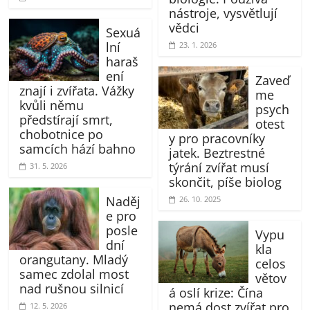
nástroje, vysvětlují
vědci
Sexuá
lní
23. 1. 2026
haraš
ení
Zaveď
znají i zvířata. Vážky
me
kvůli němu
psych
předstírají smrt,
otest
chobotnice po
y pro pracovníky
samcích hází bahno
jatek. Beztrestné
týrání zvířat musí
31. 5. 2026
skončit, píše biolog
Naděj
26. 10. 2025
e pro
posle
Vypu
dní
kla
orangutany. Mladý
celos
samec zdolal most
větov
nad rušnou silnicí
á oslí krize: Čína
nemá dost zvířat pro
12. 5. 2026