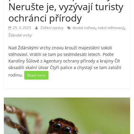
Nerušte je, vyzývají turisty
ochránci přírody
,
,
25. 3. 2025
Zvířecí zprávy
divoká zvířata
sokol stěhovavý
Žďárské vrchy
Nad Žďárskými vrchy znovu krouží majestátní sokoli
stěhovaví. Vrátili se tam po sedmdesáti letech. Podle
Karolíny Šůlové z Agentury ochrany přírody a krajiny ČR
obsadili skalní útvar Čtyři palice a chystají se tam založit
rodinu.
Read more