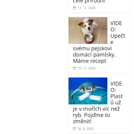
celé přírodní
13. 12. 2020
VIDE
O:
Upečt
e
svému pejskovi
domácí pamlsky.
Máme recept
19. 11. 2020
VIDE
O:
Plast
ů už
je v mořích víc než
ryb. Pojďme to
změnit!
30. 8. 2020