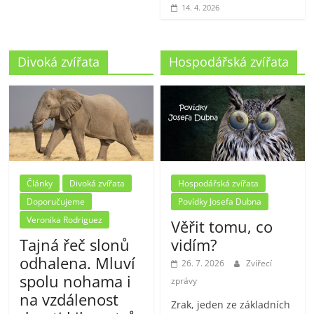
14. 4. 2026
Divoká zvířata
Hospodářská zvířata
Články
Divoká zvířata
Hospodářská zvířata
Doporučujeme
Povídky Josefa Dubna
Veronika Rodriguez
Věřit tomu, co
Tajná řeč slonů
vidím?
odhalena. Mluví
26. 7. 2026
Zvířecí
spolu nohama i
zprávy
na vzdálenost
Zrak, jeden ze základních