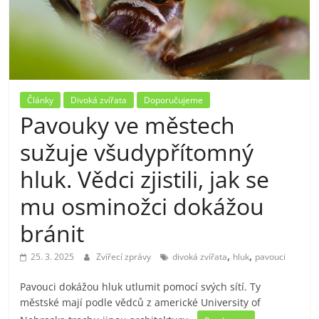
Články
Divoká zvířata
Doporučujeme
Pavouky ve městech
sužuje všudypřítomný
hluk. Vědci zjistili, jak se
mu osminožci dokážou
bránit
,
,
25. 3. 2025
Zvířecí zprávy
divoká zvířata
hluk
pavouci
Pavouci dokážou hluk utlumit pomocí svých sítí. Ty
městské mají podle vědců z americké University of