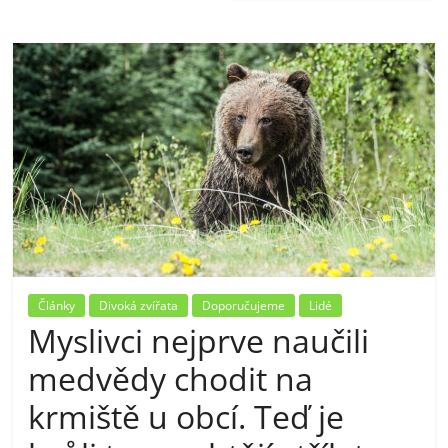
Články
Divoká zvířata
Doporučujeme
Lidé
Myslivci nejprve naučili
medvědy chodit na
krmiště u obcí. Teď je