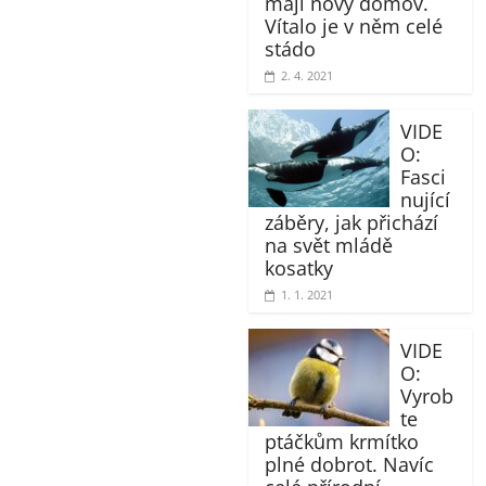
mají nový domov.
Vítalo je v něm celé
stádo
2. 4. 2021
VIDE
O:
Fasci
nující
záběry, jak přichází
na svět mládě
kosatky
1. 1. 2021
VIDE
O:
Vyrob
te
ptáčkům krmítko
plné dobrot. Navíc