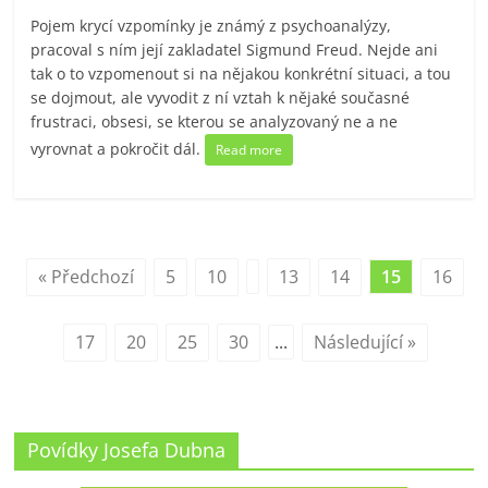
Pojem krycí vzpomínky je známý z psychoanalýzy,
pracoval s ním její zakladatel Sigmund Freud. Nejde ani
tak o to vzpomenout si na nějakou konkrétní situaci, a tou
se dojmout, ale vyvodit z ní vztah k nějaké současné
frustraci, obsesi, se kterou se analyzovaný ne a ne
vyrovnat a pokročit dál.
Read more
« Předchozí
5
10
13
14
15
16
17
20
25
30
...
Následující »
Povídky Josefa Dubna