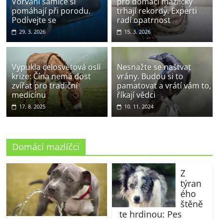
Vorvaní samice si
pro domácí mazlíčky
pomáhají při porodu.
trhají rekordy. Experti
Podívejte se
radí opatrnost
29. 3. 2026
15. 3. 2026
Vypukla celosvětová oslí
Nesnažte se naštvat
krize: Čína nemá dost
vrány. Budou si to
zvířat pro tradiční
pamatovat a vrátí vám to,
medicínu
říkají vědci
17. 8. 2025
10. 11. 2024
Domácí mazlíčci
Z
týran
ého
štěně
te hrdinou: Pes