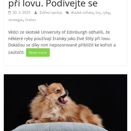
při lovu. Podívejte se
,
,
,
30. 3. 2025
Zvířecí zprávy
divoká zvířata
lov
ryby
,
strategie
žraloci
Vědci ze skotské University of Edinburgh odhalili, že
některé ryby používají žraloky jako živé štíty při lovu.
Dokážou se díky nim nepozorovaně přiblížit ke kořisti a
zaútočit.
Read more