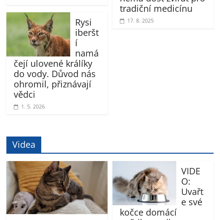
tradiční medicínu
Rysi
17. 8. 2025
iberšt
í
namá
čejí ulovené králíky
do vody. Důvod nás
ohromil, přiznávají
vědci
1. 5. 2026
Videa
VIDE
O:
Uvařt
e své
kočce domácí