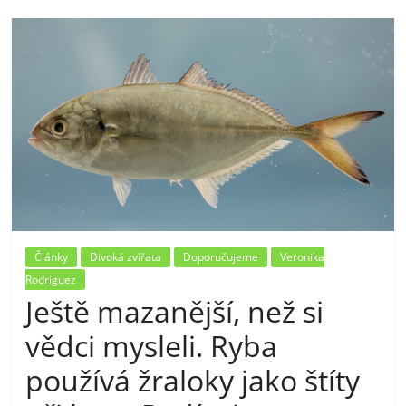
Články
Divoká zvířata
Doporučujeme
Veronika
Rodriguez
Ještě mazanější, než si
vědci mysleli. Ryba
používá žraloky jako štíty