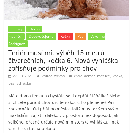
Články
Domácí
mazlíčci
Doporučujeme
Kočka
Pes
Veronika
Rodriguez
Teriér musí mít výběh 15 metrů
čtverečních, kočka 6. Nová vyhláška
zpřísňuje podmínky pro chov
,
,
,
27. 10. 2021
Zvířecí zprávy
chov
domácí mazlíčci
kočka
,
pes
vyhláška
Máte doma fenku a chystáte se jí dopřát štěňátka? Nebo
si chcete pořídit chov určitého kočičího plemene? Pak
zpozorněte. Od příštího měsíce totiž musíte všem svým
mazlíčkům zajistit daleko víc prostoru než doposud. Jak
velkého, přesně určuje nová ministerská vyhláška. Jinak
vám hrozí tučná pokuta.