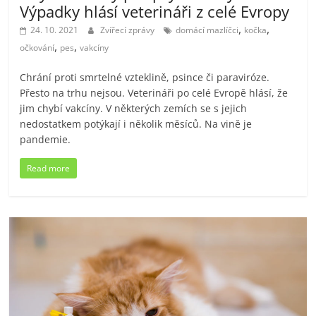
Výpadky hlásí veterináři z celé Evropy
,
,
24. 10. 2021
Zvířecí zprávy
domácí mazlíčci
kočka
,
,
očkování
pes
vakcíny
Chrání proti smrtelné vzteklině, psince či paraviróze.
Přesto na trhu nejsou. Veterináři po celé Evropě hlásí, že
jim chybí vakcíny. V některých zemích se s jejich
nedostatkem potýkají i několik měsíců. Na vině je
pandemie.
Read more