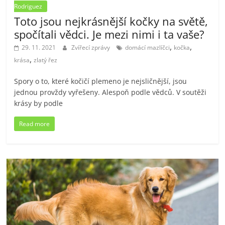
Rodriguez
Toto jsou nejkrásnější kočky na světě,
spočítali vědci. Je mezi nimi i ta vaše?
,
,
29. 11. 2021
Zvířecí zprávy
domácí mazlíčci
kočka
,
krása
zlatý řez
Spory o to, které kočičí plemeno je nejsličnější, jsou
jednou provždy vyřešeny. Alespoň podle vědců. V soutěži
krásy by podle
Read more