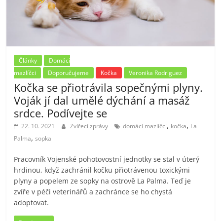
Články
Domácí
mazlíčci
Doporučujeme
Kočka
Veronika Rodriguez
Kočka se přiotrávila sopečnými plyny.
Voják jí dal umělé dýchání a masáž
srdce. Podívejte se
,
,
22. 10. 2021
Zvířecí zprávy
domácí mazlíčci
kočka
La
,
Palma
sopka
Pracovník Vojenské pohotovostní jednotky se stal v úterý
hrdinou, když zachránil kočku přiotrávenou toxickými
plyny a popelem ze sopky na ostrově La Palma. Teď je
zvíře v péči veterinářů a zachránce se ho chystá
adoptovat.