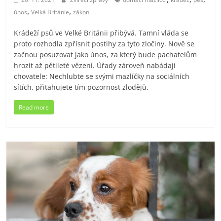
,
,
únos
Velká Británie
zákon
Krádeží psů ve Velké Británii přibývá. Tamní vláda se
proto rozhodla zpřísnit postihy za tyto zločiny. Nově se
začnou posuzovat jako únos, za který bude pachatelům
hrozit až pětileté vězení. Úřady zároveň nabádají
chovatele: Nechlubte se svými mazlíčky na sociálních
sítích, přitahujete tím pozornost zlodějů.
Read more