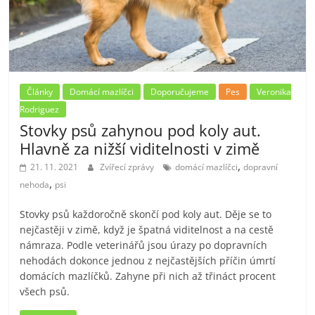
Články
Domácí mazlíčci
Doporučujeme
Pes
Veronika
Rodriguez
Stovky psů zahynou pod koly aut.
Hlavně za nižší viditelnosti v zimě
,
21. 11. 2021
Zvířecí zprávy
domácí mazlíčci
dopravní
,
nehoda
psi
Stovky psů každoročně skončí pod koly aut. Děje se to
nejčastěji v zimě, když je špatná viditelnost a na cestě
námraza. Podle veterinářů jsou úrazy po dopravních
nehodách dokonce jednou z nejčastějších příčin úmrtí
domácích mazlíčků. Zahyne při nich až třináct procent
všech psů.