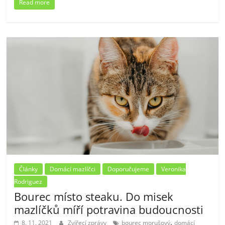
Read more
Články
Domácí mazlíčci
Doporučujeme
Veronika
Rodriguez
Bourec místo steaku. Do misek
mazlíčků míří potravina budoucnosti
,
8. 11. 2021
Zvířecí zprávy
bourec morušový
domácí