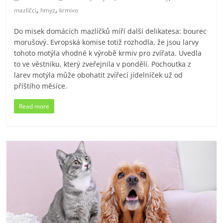
,
,
mazlíčci
hmyz
krmivo
Do misek domácích mazlíčků míří další delikatesa: bourec
morušový. Evropská komise totiž rozhodla, že jsou larvy
tohoto motýla vhodné k výrobě krmiv pro zvířata. Uvedla
to ve věstníku, který zveřejnila v pondělí. Pochoutka z
larev motýla může obohatit zvířecí jídelníček už od
příštího měsíce.
Read more