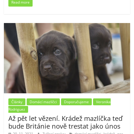
Read more
Články
Domácí mazlíčci
Doporučujeme
Veronika
Rodriguez
Až pět let vězení. Krádež mazlíčka teď
bude Británie nově trestat jako únos
,
,
,
20. 11. 2021
Zvířecí zprávy
domácí mazlíčci
krádež
pes