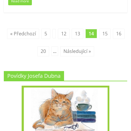
Read more
« Předchozí
5
12
13
14
15
16
20
...
Následující »
Povídky Josefa Dubna