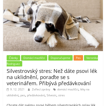
Články
Domácí mazlíčci
Doporučujeme
Pes
Veronika
Rodriguez
Silvestrovský stres: Než dáte psovi lék
na uklidnění, poraďte se s
veterinářem. Přibývá předávkování
,
9. 12. 2021
Zvířecí zprávy
domácí mazlíčci
léky na
,
,
,
,
uklidnění
pes
předávkování
Silvestr
stres
Chcete dát svému psovi během silvestrovských oslav lék