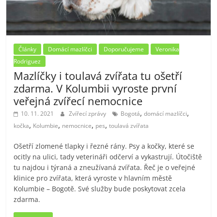
Články
Domácí mazlíčci
Doporučujeme
Veronika
Rodriguez
Mazlíčky i toulavá zvířata tu ošetří
zdarma. V Kolumbii vyroste první
veřejná zvířecí nemocnice
,
,
10. 11. 2021
Zvířecí zprávy
Bogotá
domácí mazlíčci
,
,
,
,
kočka
Kolumbie
nemocnice
pes
toulavá zvířata
Ošetří zlomené tlapky i řezné rány. Psy a kočky, které se
ocitly na ulici, tady veterináři odčerví a vykastrují. Útočiště
tu najdou i týraná a zneužívaná zvířata. Řeč je o veřejné
klinice pro zvířata, která vyroste v hlavním městě
Kolumbie – Bogotě. Své služby bude poskytovat zcela
zdarma.