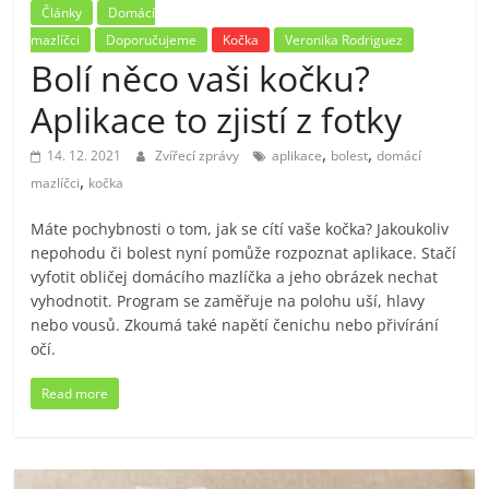
Články
Domácí
mazlíčci
Doporučujeme
Kočka
Veronika Rodriguez
Bolí něco vaši kočku?
Aplikace to zjistí z fotky
,
,
14. 12. 2021
Zvířecí zprávy
aplikace
bolest
domácí
,
mazlíčci
kočka
Máte pochybnosti o tom, jak se cítí vaše kočka? Jakoukoliv
nepohodu či bolest nyní pomůže rozpoznat aplikace. Stačí
vyfotit obličej domácího mazlíčka a jeho obrázek nechat
vyhodnotit. Program se zaměřuje na polohu uší, hlavy
nebo vousů. Zkoumá také napětí čenichu nebo přivírání
očí.
Read more