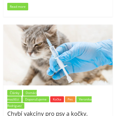
Read more
Články
Domácí
mazlíčci
Doporučujeme
Kočka
Pes
Veronika
Rodriguez
Chybí vakcíny pro psy a kočky.