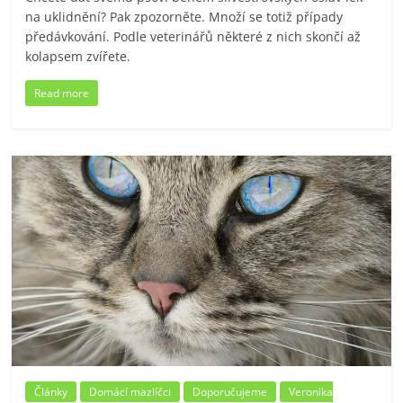
na uklidnění? Pak zpozorněte. Množí se totiž případy
předávkování. Podle veterinářů některé z nich skončí až
kolapsem zvířete.
Read more
Články
Domácí mazlíčci
Doporučujeme
Veronika